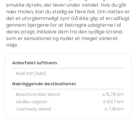
smukke dyreliv, der lever under vandet. Hvis du går
nær molen, kan du stadig se flere fisk. Om natten er
det et uforglemmeligt syn! Gå ikke glip af en udflugt
gennem bjergene for at betragte udsigterne i al
deres pragt; inklusive dem fra den sydlige strand,
som er sensationel og nyder et meget varieret
miljø.
Anbefalet lufthavn
Nadi Intl (NAN)
Nærliggende destinationer
Beachcomber Island
a 15,78 km
Likuliku Lagoon
a 8,67 km
Castaway Island
a 7,18 km