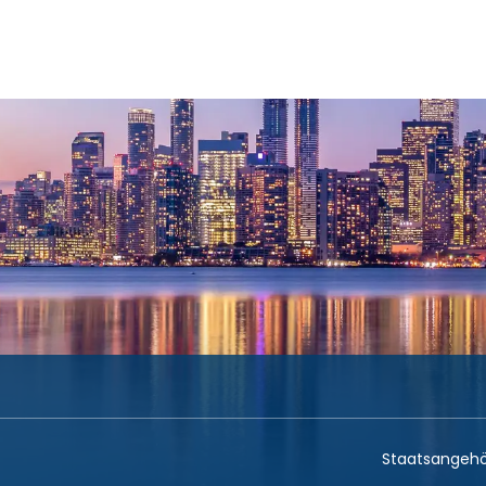
Anreise + Unterkunft
Unterkunft
Flug
Ak
+
Staatsangehö