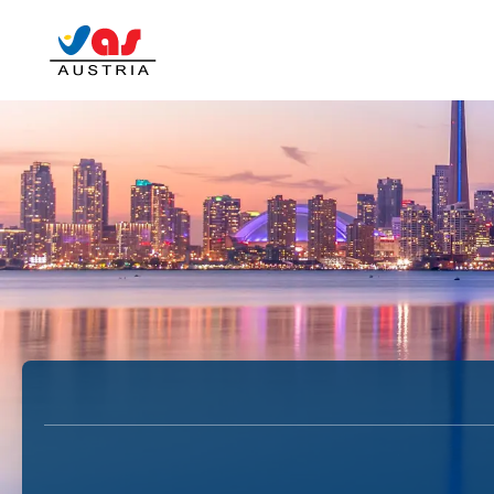
KI-Trips
Multidestination
Charter