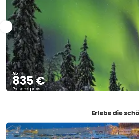
Ab
835 €
Gesamtpreis
Erlebe die sch