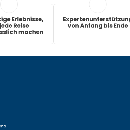
tige Erlebnisse,
Expertenunterstützun
 jede Reise
von Anfang bis Ende
sslich machen
enna