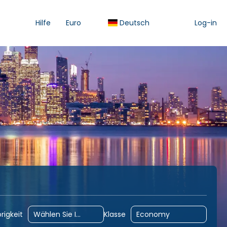
Hilfe
Euro
Deutsch
Log-in
tivitäten
Transfer
Gruppenreisen
Kreuzfahr
rigkeit
Klasse