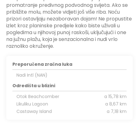
promatranje predivnog podvodnog svijeta. Ako se
približite molu, možete vidjeti još više riba. Noću
prizori ostavljaju nezaboravan dojam! Ne propustite
izlet kroz planinske predjele kako biste uživali u
pogledima u njihovoj punoj raskoši, uključujući i one
na južnu plažu, koja je senzacionalna i nudi vrlo
raznoliko okruženje.
Preporučena zračna luka
Nadi Intl (NAN)
Odredišta u blizini
Otok Beachcomber
a 15,78 km
Likuliku Lagoon
a 8,67 km
Castaway Island
a 7,18 km