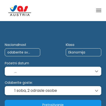
AI putovanja
Više odredišta
Povelja
Nacionalnost
Klasa
Početni datum
Odaberite goste:
1 soba,
2 odrasle osobe
Pretraživanje