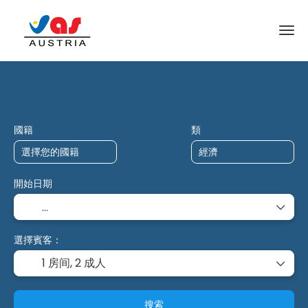
AI 旅行
多个目的地
憲章
+
國籍
類
開始日期
選擇賓客：
1 房间,
2 成人
搜索