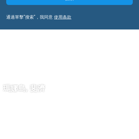
通過單擊"搜索"，我同意
使用条款
瑪娜島, 斐濟