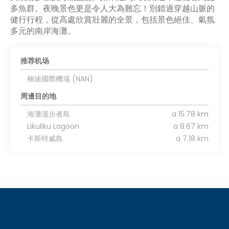
多魚群。夜晚景色更是令人大為難忘！別錯過穿越山脈的
健行行程，從高處欣賞壯麗的全景，包括景色絕佳、氣氛
多元的南岸海灘。
推荐机场
楠迪國際機場 (NAN)
周邊目的地
海灘漫步者島
a 15.78 km
Likuliku Lagoon
a 8.67 km
卡斯特威島
a 7.18 km