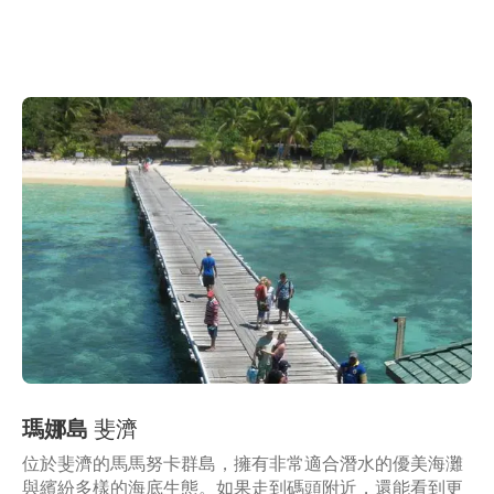
瑪娜島
斐濟
位於斐濟的馬馬努卡群島，擁有非常適合潛水的優美海灘
與繽紛多樣的海底生態。如果走到碼頭附近，還能看到更