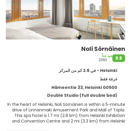
Noli Sörnäinen
جيد جداً
8.8
2392
Helsinki - في 2.6 كم من المركز
غرفة فقط
Hämeentie 33, Helsinki 00500
Double Studio (full double bed)
In the heart of Helsinki, Noli Sörnäinen is within a 5-minute
drive of Linnanmaki Amusement Park and Mall of Tripla.
This spa hotel is 1.7 mi (2.8 km) from Helsinki Exhibition
and Convention Centre and 2 mi (3.3 km) from Helsinki
Cathedral.