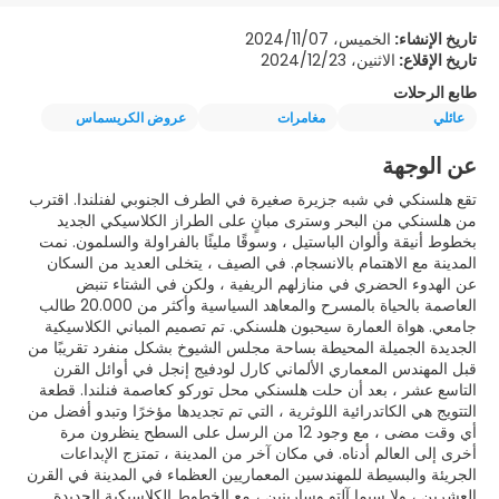
تاريخ الإنشاء:
الخميس، 2024/11/07
تاريخ الإقلاع:
الاثنين، 2024/12/23
طابع الرحلات
عائلي
مغامرات
عروض الكريسماس
عن الوجهة
تقع هلسنكي في شبه جزيرة صغيرة في الطرف الجنوبي لفنلندا. اقترب
من هلسنكي من البحر وسترى مبانٍ على الطراز الكلاسيكي الجديد
بخطوط أنيقة وألوان الباستيل ، وسوقًا مليئًا بالفراولة والسلمون. نمت
المدينة مع الاهتمام بالانسجام. في الصيف ، يتخلى العديد من السكان
عن الهدوء الحضري في منازلهم الريفية ، ولكن في الشتاء تنبض
العاصمة بالحياة بالمسرح والمعاهد السياسية وأكثر من 20.000 طالب
جامعي. هواة العمارة سيحبون هلسنكي. تم تصميم المباني الكلاسيكية
الجديدة الجميلة المحيطة بساحة مجلس الشيوخ بشكل منفرد تقريبًا من
قبل المهندس المعماري الألماني كارل لودفيج إنجل في أوائل القرن
التاسع عشر ، بعد أن حلت هلسنكي محل توركو كعاصمة فنلندا. قطعة
التتويج هي الكاتدرائية اللوثرية ، التي تم تجديدها مؤخرًا وتبدو أفضل من
أي وقت مضى ، مع وجود 12 من الرسل على السطح ينظرون مرة
أخرى إلى العالم أدناه. في مكان آخر من المدينة ، تمتزج الإبداعات
الجريئة والبسيطة للمهندسين المعماريين العظماء في المدينة في القرن
العشرين ، ولا سيما آلتو وسارينين ، مع الخطوط الكلاسيكية الجديدة