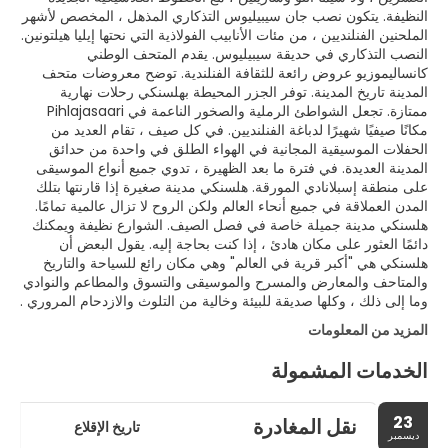
النظيفة. يتكون نصب جان سيبيليوس التذكاري المذهل ، المخصص لأشهر
الملحنين الفنلنديين ، من مئات الأنابيب الفولاذية التي نحتها إيليا هيلتونين.
النصب التذكاري في حديقة سيبيليوس. يقدم المتحف الوطني
كانساليموزيو عروض رائعة للثقافة الفنلندية. توضح معروضات متحف
المدينة تاريخ المدينة. توفر الجزر المحيطة بهلسنكي رحلات نهارية
ممتازة. تجعل الشواطئ الرملية والصخور الناعمة في Pihlajasaari
مكانًا صيفيًا شهيرًا لدباغة الفنلنديين. في كل صيف ، تقام العديد من
الحفلات الموسيقية المجانية في الهواء الطلق في واحدة من حدائق
المدينة العديدة. في فترة ما بعد الظهيرة ، تدوي جميع أنواع الموسيقى
على منطقة إسبلانادي المورقة. هلسنكي مدينة صغيرة إذا قارنتها بتلك
المدن العملاقة في جميع أنحاء العالم ولكن الروح لا تزال عالمية تمامًا.
هلسنكي مدينة جميلة خاصة في فصل الصيف. الشوارع نظيفة ويمكنك
دائمًا العثور على مكان هادئ ، إذا كنت بحاجة إليه. يقول البعض أن
هلسنكي هي "أكبر قرية في العالم" وهي مكان رائع للسياحة والتاريخ
والمتاحف والمعارض والمسرح والموسيقى والتسوق والمطاعم والنوادي
وما إلى ذلك ، وكلها صديقة للبيئة وخالية من التلوث والازدحام المروري .
المزيد من المعلومات
الخدمات المشمولة
23
نقل المغادرة
تاريخ الإقلاع
ديسمبر