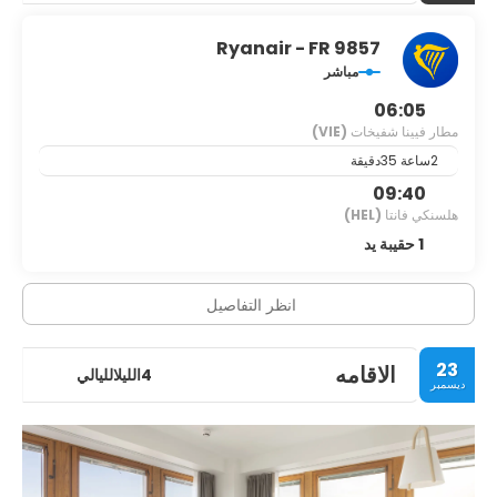
Ryanair - FR 9857
مباشر
06:05
مطار فيينا شفيخات
(VIE)
2ساعة 35دقيقة
09:40
هلسنكي فانتا
(HEL)
1 حقيبة يد
انظر التفاصيل
23
الاقامه
4الليلالليالي
ديسمبر