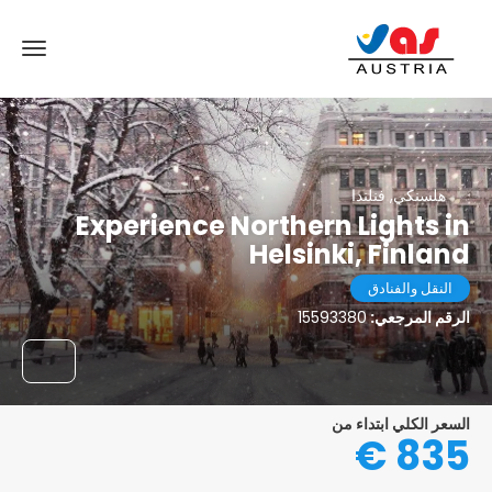
هلسنكي, فنلندا
Experience Northern Lights in
Helsinki, Finland
النقل والفنادق
الرقم المرجعي:
15593380
السعر الكلي ابتداء من
835 €