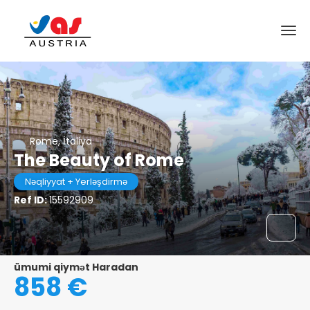
Rome, İtaliya
The Beauty of Rome
Nəqliyyat + Yerləşdirmə
Ref ID:
15592909
ümumi qiymət Haradan
858 €