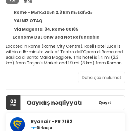
1508
Rome - Mərkəzdən 2,3 km məsafədə
YALNIZ OTAQ
Via Magenta, 34, Rome 00185
Economy DBL Only Bed Not Refundable
Located in Rome (Rome City Centre), Raeli Hotel Luce is
within a 15-minute walk of Teatro dell'Opera di Roma and
Basilica di Santa Maria Maggiore. This hotel is 1.4 mi (2.3
km) from Trajan's Market and 1.9 mi (3 km) from Roman
Forum.
Daha çox məlumat
Make use of convenient amenities such as
complimentary wireless internet access, concierge
services, and a banquet hall.
02
Qayıdış nəqliyyatı
Stay in one of 66 guestrooms featuring flat-screen
Qayıt
yan
televisions. Private bathrooms with showers feature
complimentary toiletries and bidets. Conveniences
include safes and desks, and housekeeping is provided
Ryanair - FR 7192
daily.
Birbaşa