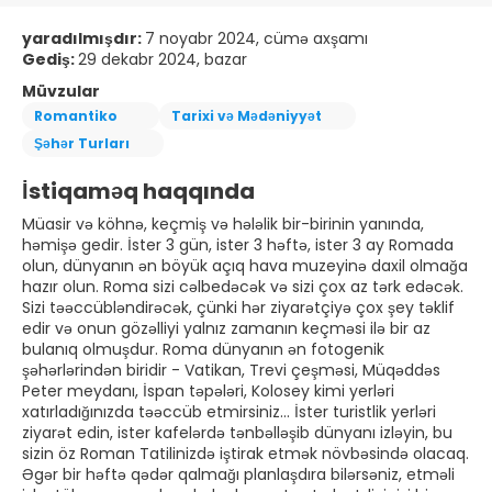
yaradılmışdır:
7 noyabr 2024, cümə axşamı
Gediş:
29 dekabr 2024, bazar
Müvzular
Romantiko
Tarixi və Mədəniyyət
Şəhər Turları
İstiqaməq haqqında
Müasir və köhnə, keçmiş və hələlik bir-birinin yanında,
həmişə gedir. İster 3 gün, ister 3 həftə, ister 3 ay Romada
olun, dünyanın ən böyük açıq hava muzeyinə daxil olmağa
hazır olun. Roma sizi cəlbedəcək və sizi çox az tərk edəcək.
Sizi təəccübləndirəcək, çünki hər ziyarətçiyə çox şey təklif
edir və onun gözəlliyi yalnız zamanın keçməsi ilə bir az
bulanıq olmuşdur. Roma dünyanın ən fotogenik
şəhərlərindən biridir - Vatikan, Trevi çeşməsi, Müqəddəs
Peter meydanı, İspan təpələri, Kolosey kimi yerləri
xatırladığınızda təəccüb etmirsiniz... İster turistlik yerləri
ziyarət edin, ister kafelərdə tənbəlləşib dünyanı izləyin, bu
sizin öz Roman Tatilinizdə iştirak etmək növbəsində olacaq.
Əgər bir həftə qədər qalmağı planlaşdıra bilərsəniz, etməli