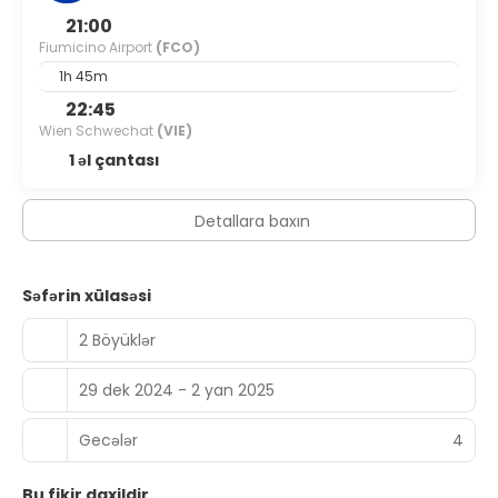
Buffet breakfasts are available daily from 7 AM to 10 AM
21:00
for a fee.
Fiumicino Airport
(FCO)
1h 45m
Featured amenities include express check-out, a 24-hour
front desk, and luggage storage.
22:45
Wien Schwechat
(VIE)
1 əl çantası
Detallara baxın
Səfərin xülasəsi
2 Böyüklər
29 dek 2024 - 2 yan 2025
Gecələr
4
Bu fikir daxildir