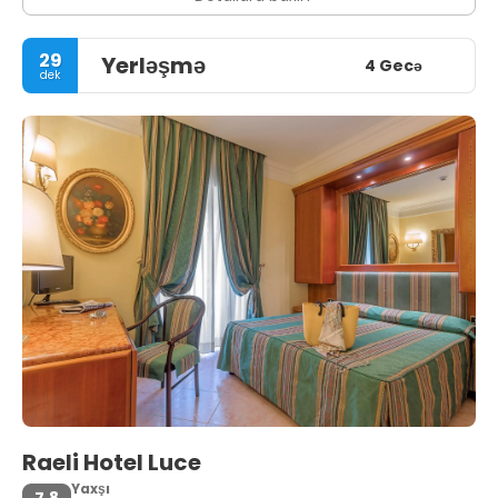
29
Yerləşmə
4 Gecə
dek
Raeli Hotel Luce
Yaxşı
7,8