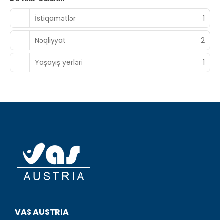
İstiqamətlər
1
Nəqliyyat
2
Yaşayış yerləri
1
VAS AUSTRIA