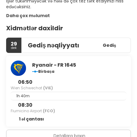
işlər tükənməyəcək və hələ də çox tez tərk etdiyinizi hiss
edəcəksiniz.
Daha çox məlumat
Xidmətlər daxildir
29
Gediş nəqliyyatı
Gediş
dek
Ryanair - FR 1645
Birbaşa
06:50
Wien Schwechat
(VIE)
1h 40m
08:30
Fiumicino Airport
(FCO)
1 əl çantası
Detallara baxın