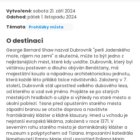
Vytvořené:
sobota 21. září 2024
Odchod:
pátek 1. listopadu 2024
Témata
Prohlídky města
O destinaci
George Bernard Shaw nazval Dubrovník "perli Jaderského
moře, rájem na zemi" a skutečně, může to být jedno z
nejkrásnějších měst, které kdy uvidíte. Dubrovník, který byl
většinou postaven a dlouho obýván Benátčany, má
majestátní kouzlo a nápadnou architektonickou jednotu,
která každé léto přiláká tisíce návštěvníků. Založený v 7.
století, Dubrovník stál uprostřed velkého dubového lesa,
od kterého si vzal své jméno. Projděte se po starých
městských hradbách a užijte si výhledy na staré město a
okolní pobřeží. Těsně před opuštěním starého města
západní branou se otočte doprava a navštivte
františkánský klášter a klidné klauzury. Hned u vchodu je
nejstarší evropská lékárna, založená v roce 1371. V
severním rohu starého města je dominikánský klášter a
muzeum s polyptychem od Tiziana. Impozantní katedrála
Nanebevzetí Panny Marie stojí uprostřed Poljana Marin