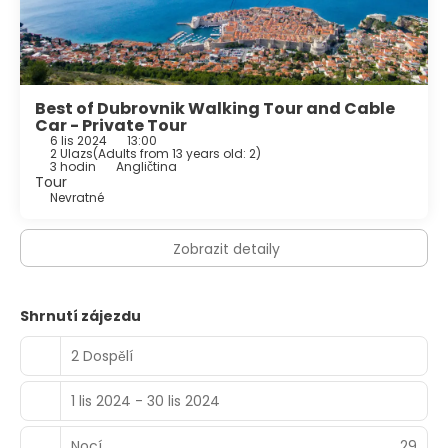
Best of Dubrovnik Walking Tour and Cable
Car - Private Tour
6 lis 2024
13:00
2 Ulazs
(
Adults from 13 years old: 2
)
3 hodin
Angličtina
Tour
Nevratné
Zobrazit detaily
Shrnutí zájezdu
2 Dospělí
1 lis 2024 - 30 lis 2024
Nocí
29