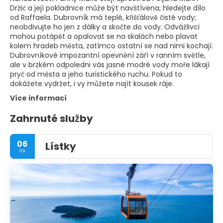
Držić a její pokladnice může být navštívena; hledejte dílo
od Raffaela. Dubrovník má teplé, křišťálově čisté vody;
neobdivujte ho jen z dálky a skočte do vody. Odvážlivci
mohou potápět a opalovat se na skalách nebo plavat
kolem hradeb města, zatímco ostatní se nad nimi kochají.
Dubrovníkové impozantní opevnění září v ranním světle,
ale v brzkém odpoledni vás jasné modré vody moře lákají
pryč od města a jeho turistického ruchu. Pokud to
dokážete vydržet, i vy můžete najít kousek ráje.
Více informací
Zahrnuté služby
06
Lístky
lis