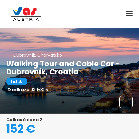
Dubrovník, Chorvatsko
Walking Tour and Cable Car -
Dubrovnik, Croatia
Lístek
ID odkazu:
13115305
Celková cena Z
152 €