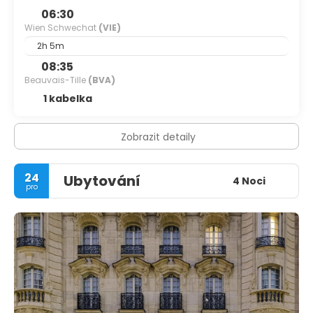
06:30
Wien Schwechat
(VIE)
2h 5m
08:35
Beauvais-Tille
(BVA)
1 kabelka
Zobrazit detaily
24
Ubytování
4 Noci
pro