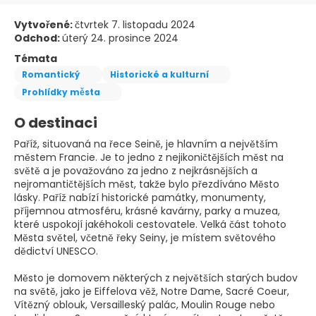
Vytvořené:
čtvrtek 7. listopadu 2024
Odchod:
úterý 24. prosince 2024
Témata
Romantický
Historické a kulturní
Prohlídky města
O destinaci
Paříž, situovaná na řece Seině, je hlavním a největším
městem Francie. Je to jedno z nejikoničtějších měst na
světě a je považováno za jedno z nejkrásnějších a
nejromantičtějších měst, takže bylo přezdíváno Město
lásky. Paříž nabízí historické památky, monumenty,
příjemnou atmosféru, krásné kavárny, parky a muzea,
které uspokojí jakéhokoli cestovatele. Velká část tohoto
Města světel, včetně řeky Seiny, je místem světového
dědictví UNESCO.
Město je domovem některých z největších starých budov
na světě, jako je Eiffelova věž, Notre Dame, Sacré Coeur,
Vítězný oblouk, Versailleský palác, Moulin Rouge nebo