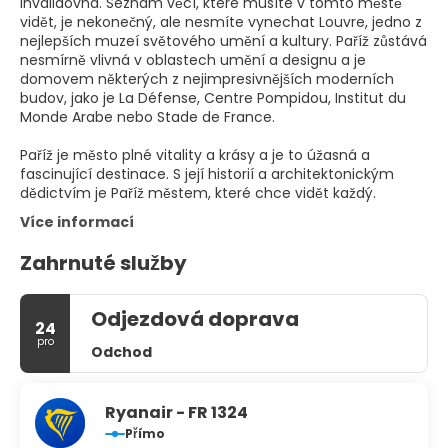
Invalidovna. Seznam věcí, které musíte v tomto městě
vidět, je nekonečný, ale nesmíte vynechat Louvre, jedno z
nejlepších muzeí světového umění a kultury. Paříž zůstává
nesmírně vlivná v oblastech umění a designu a je
domovem některých z nejimpresivnějších moderních
budov, jako je La Défense, Centre Pompidou, Institut du
Monde Arabe nebo Stade de France.
Paříž je město plné vitality a krásy a je to úžasná a
fascinující destinace. S její historií a architektonickým
dědictvím je Paříž městem, které chce vidět každý.
Více informací
Zahrnuté služby
Odjezdová doprava
24
pro
Odchod
Ryanair - FR 1324
Přímo