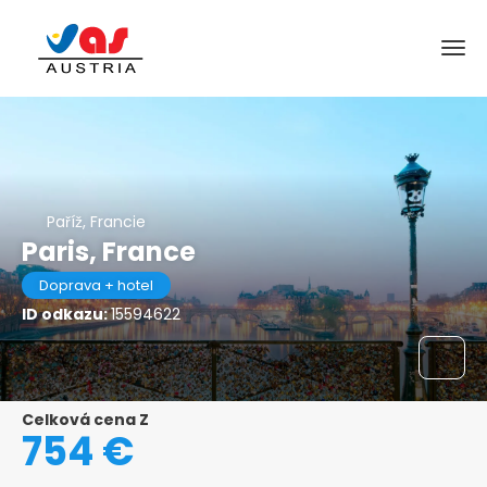
Paříž, Francie
Paris, France
Doprava + hotel
ID odkazu:
15594622
Celková cena Z
754 €