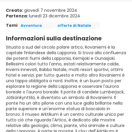
Creato:
giovedì 7 novembre 2024
Partenza:
lunedì 23 dicembre 2024
Temi
Avventura
offerte di Natale
Informazioni sulla destinazione
Situata a sud del circolo polare artico, Rovaniemi è la
capitale finlandese della Lapponia. Si trova alla confluenza
dei potenti fiumi della Lapponia, Kemijoki e Ounasjoki.
Bellissimi colori tutto l'anno, estati relativamente calde,
inverni innevati, Babbo Natale, molti resort sportivi, ottimi
hotel e servizi, per tutto questo e molto altro Rovaniemi è
una tappa obbligata a nord. Inoltre, è un buon posto per
esplorare la regione della Lapponia e osservare l'aurora
boreale o l'aurora boreale. Il ponte di candele Lumberjack,
Jätkänkynttilä, è diventato un simbolo di Rovaniemi. Il
ponte ha un alto pilone con una luce gialla brillante nella
parte superiore e un'enorme statua di boscaiolo in
bronzo. Il museo Arktikum è un centro culturale unico per
tutto ciò che riguarda l'Artico, è dedicato alle mostre
relative alla geologia, clima, piante, vita animale e culture
della Lapponia. A parte le mostre, il clou dell'Arktikum è