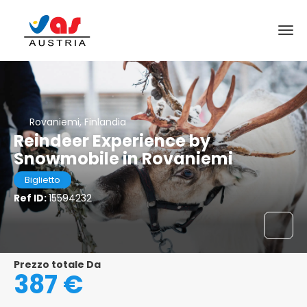
Rovaniemi, Finlandia
Reindeer Experience by
Snowmobile in Rovaniemi
Biglietto
Ref ID:
15594232
Prezzo totale Da
387 €