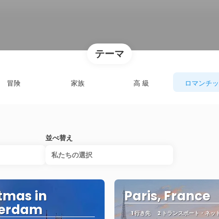
テーマ
冒険
家族
高 級
ロマンチッ
並べ替え
私たちの選択
tmas in
Paris, France
erdam
1 行き先
2 トランスポート・ネッ