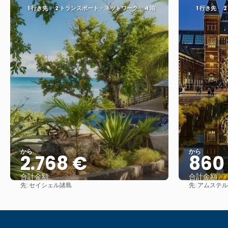
1 行き先
2 トランスポート・ネットワーク
4 泊
1 行き先
から
から
2.768 €
860
合計金額
合計金額
先:
先:
セイシェル諸島
アムステル
見る