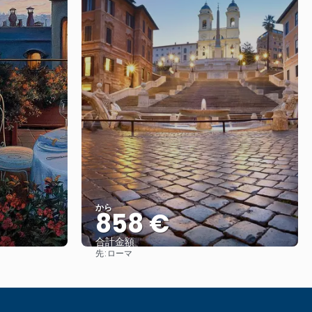
から
858 €
合計金額
先:
ローマ
見る