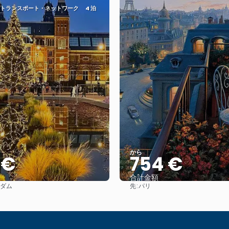
2 トランスポート・ネットワーク
4 泊
から
 €
754 €
合計金額
先:
ダム
パリ
見る
見る