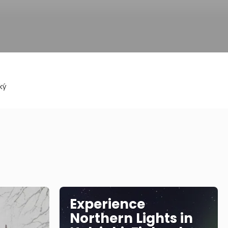
ký
Experience
Northern Lights in