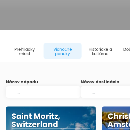
Prehliadky
Vianočné
Historické a
Do
miest
ponuky
kultúrne
Názov nápadu
Názov destinácie
Saint Moritz,
Chris
Switzerland
Amst