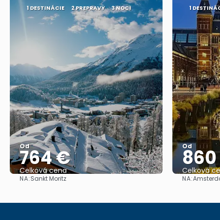
1 DESTINÁCIE
2 PREPRAVY
3 NOCI
1 DESTINÁ
Od
Od
764 €
860
Celková cena
Celková c
NA:
NA:
Sankt Moritz
Amster
Pozrieť sa