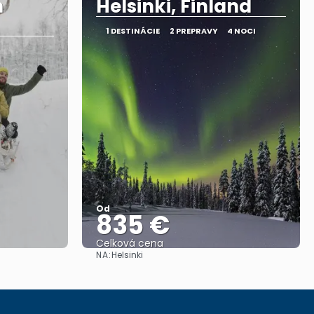
n
Helsinki, Finland
1 DESTINÁCIE
2 PREPRAVY
4 NOCI
Od
835 €
Celková cena
NA:
Helsinki
Pozrieť sa