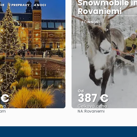
Snowmobile i
CIE
2 PREPRAVY
4 NOCI
Rovaniemi
1 ČINNOSŤ
Od
 €
387 €
ena
Celková cena
NA:
dam
Rovaniemi
Pozrieť sa
Pozrieť sa