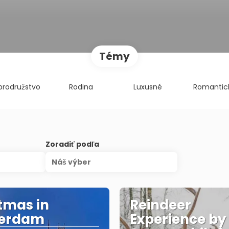
Témy
brodružstvo
Rodina
Luxusné
Romantic
Zoradiť podľa
Náš výber
tmas in
Reindeer
erdam
Experience by