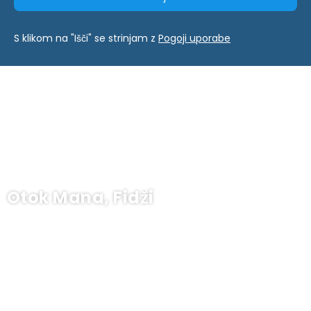
S klikom na "Išči" se strinjam z
Pogoji uporabe
Otok Mana, Fidži