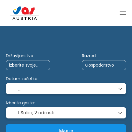
Potovanja z umetno inteligenco
Več destinaci
Državljanstvo
Razred
Datum začetka
Izberite goste:
1 Soba,
2 odrasli
Iskanje