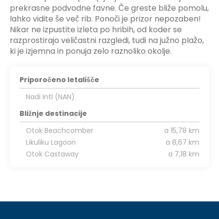
prekrasne podvodne favne. Če greste bliže pomolu,
lahko vidite še več rib. Ponoči je prizor nepozaben!
Nikar ne izpustite izleta po hribih, od koder se
razprostirajo veličastni razgledi, tudi na južno plažo,
ki je izjemna in ponuja zelo raznoliko okolje.
Priporočeno letališče
Nadi Intl (NAN)
Bližnje destinacije
Otok Beachcomber
a 15,78 km
Likuliku Lagoon
a 8,67 km
Otok Castaway
a 7,18 km