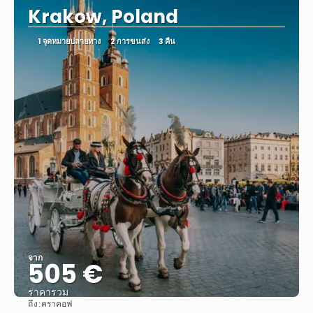
Krakow, Poland
1 จุดหมายปลายทาง
2 การขนส่ง
3 คืน
จาก
505 €
ราคารวม
ถึง:
คราคอฟ
ดู