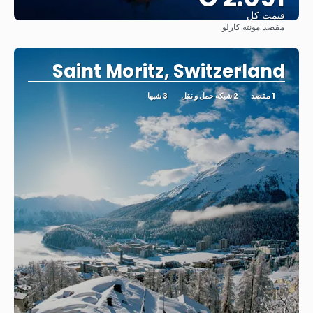
قیمت کل
مقصد:
مونته کارلو
مشاهده
Saint Moritz, Switzerland
1 مقصد
2 شبکه حمل و نقل
3 شبها
از