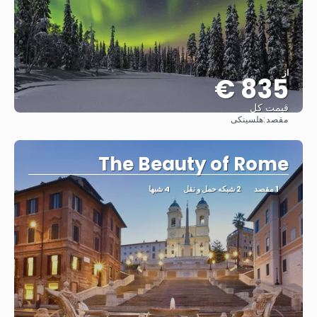
از
835 €
قیمت کل
مقصد:
هلسینکی
مشاهده
The Beauty of Rome
1 مقصد
2 شبکه حمل و نقل
4 شبها