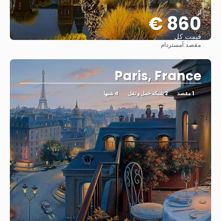
از
860 €
قیمت کل
مقصد:
آمستردام
مشاهده
Paris, France
1 مقصد
2 شبکه حمل و نقل
4 شبها