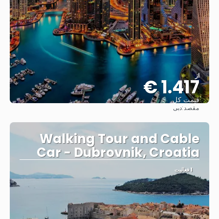
از
1.417 €
قیمت کل
مقصد:
دبی
مشاهده
Walking Tour and Cable
Car - Dubrovnik, Croatia
1 فعالیت