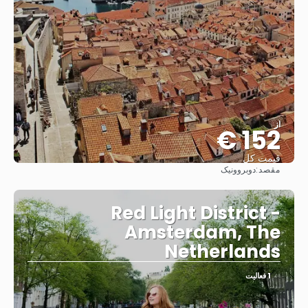
از
152 €
قیمت کل
مقصد:
دوبروونیک
مشاهده
Red Light District -
Amsterdam, The
Netherlands
1 فعالیت