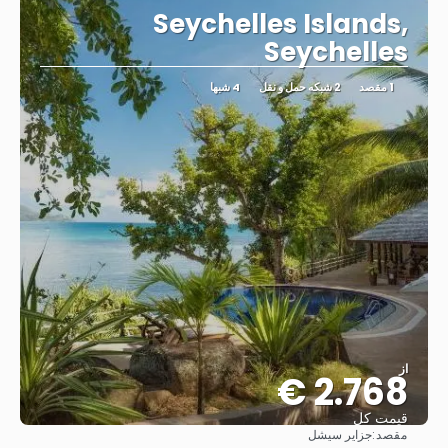
Seychelles Islands,
Seychelles
1 مقصد
2 شبکه حمل و نقل
4 شبها
از
2.768 €
قیمت کل
مقصد:
جزایر سیشل
مشاهده