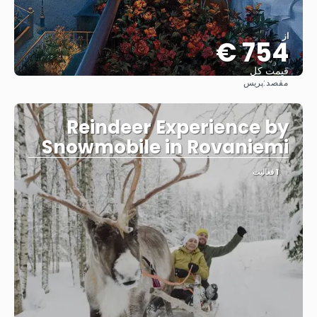
از
754 €
قیمت کل
مقصد:
پریس
مشاهده
Reindeer Experience by
Snowmobile in Rovaniemi
1 فعالیت