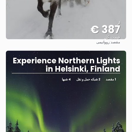
از
387 €
قیمت کل
مقصد:
رووانیمی
مشاهده
Experience Northern Lights
in Helsinki, Finland
1 مقصد
2 شبکه حمل و نقل
4 شبها