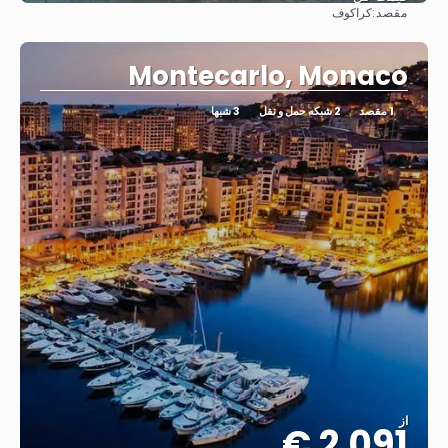
مقصد:
کراکوف
مشاهده
Montecarlo, Monaco
1 مقصد
2 شبکه حمل و نقل
3 شبها
از
2.091 €