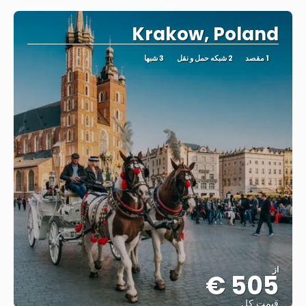
Krakow, Poland
1 مقصد
2 شبکه حمل و نقل
3 شبها
از
505 €
قیمت کل