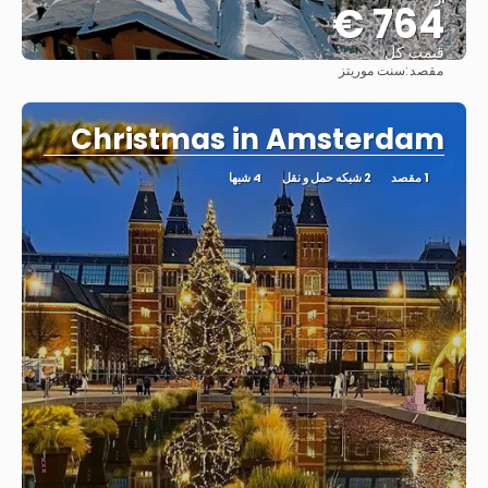
764 €
قیمت کل
مقصد:
سنت موریتز
مشاهده
Christmas in Amsterdam
1 مقصد
2 شبکه حمل و نقل
4 شبها