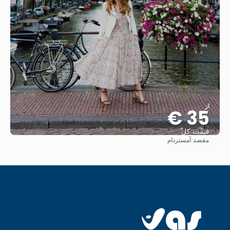
از
35 €
قیمت کل
مقصد:
آمستردام
مشاهده