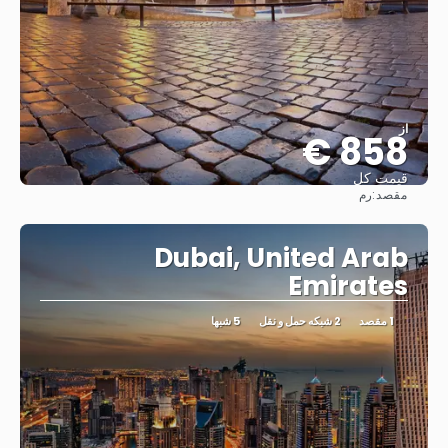
از
858 €
قیمت کل
مقصد:
رم
مشاهده
Dubai, United Arab
Emirates
1 مقصد
2 شبکه حمل و نقل
5 شبها