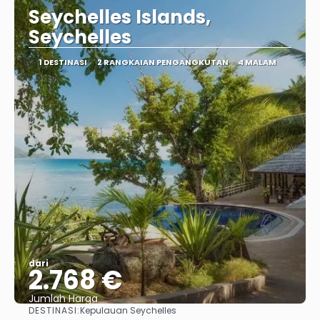
Seychelles Islands,
Seychelles
1 DESTINASI
2 RANGKAIAN PENGANGKUTAN
4 MALAM
dari
2.768 €
Jumlah Harga
DESTINASI:
Kepulauan Seychelles
Lihat