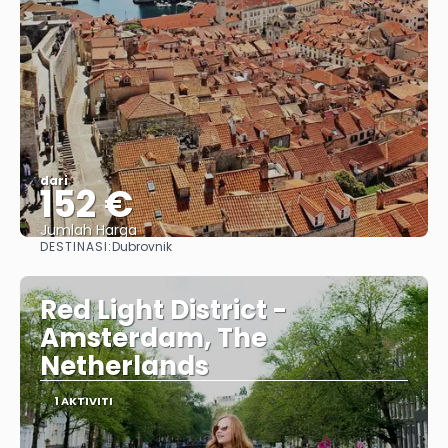
dari
152 €
Jumlah Harga
DESTINASI:
Dubrovnik
Lihat
Red Light District -
Amsterdam, The
Netherlands
1 AKTIVITI