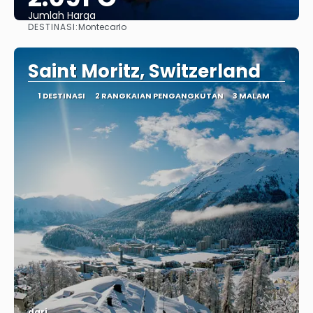
Jumlah Harga
DESTINASI:
Montecarlo
Lihat
Saint Moritz, Switzerland
1 DESTINASI
2 RANGKAIAN PENGANGKUTAN
3 MALAM
dari