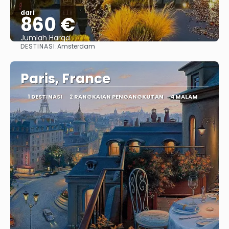
dari
860 €
Jumlah Harga
DESTINASI:
Amsterdam
Lihat
Paris, France
1 DESTINASI
2 RANGKAIAN PENGANGKUTAN
4 MALAM