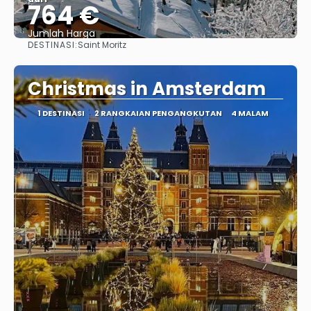
764 €
Jumlah Harga
DESTINASI:
Saint Moritz
Lihat
Christmas in Amsterdam
1 DESTINASI
2 RANGKAIAN PENGANGKUTAN
4 MALAM