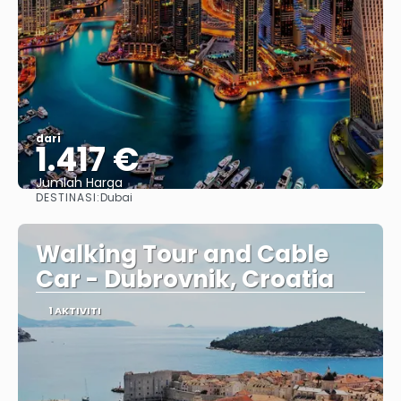
dari
1.417 €
Jumlah Harga
DESTINASI:
Dubai
Lihat
Walking Tour and Cable
Car - Dubrovnik, Croatia
1 AKTIVITI