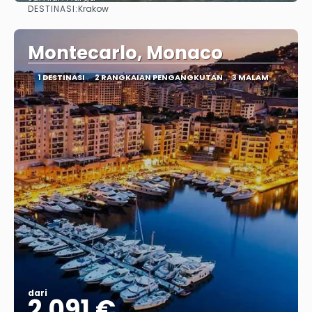
DESTINASI:
Krakow
Lihat
Montecarlo, Monaco
1 DESTINASI
2 RANGKAIAN PENGANGKUTAN
3 MALAM
dari
2.091 €