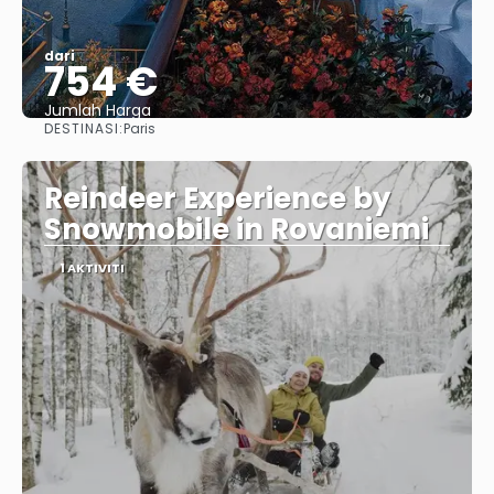
dari
754 €
Jumlah Harga
DESTINASI:
Paris
Lihat
Reindeer Experience by
Snowmobile in Rovaniemi
1 AKTIVITI