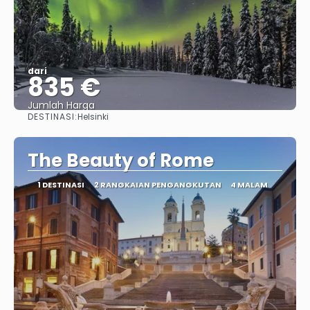
dari
835 €
Jumlah Harga
DESTINASI:
Helsinki
Lihat
The Beauty of Rome
1 DESTINASI
2 RANGKAIAN PENGANGKUTAN
4 MALAM