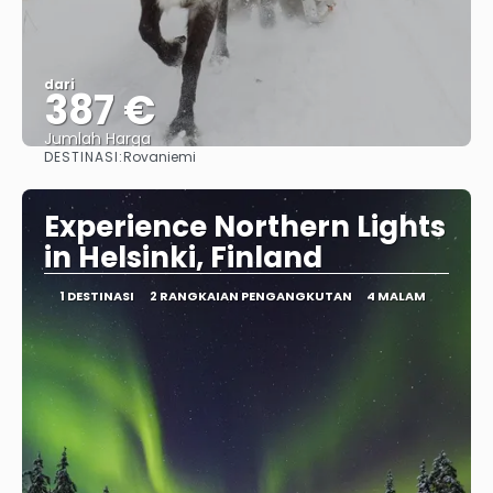
dari
387 €
Jumlah Harga
DESTINASI:
Rovaniemi
Lihat
Experience Northern Lights
in Helsinki, Finland
1 DESTINASI
2 RANGKAIAN PENGANGKUTAN
4 MALAM