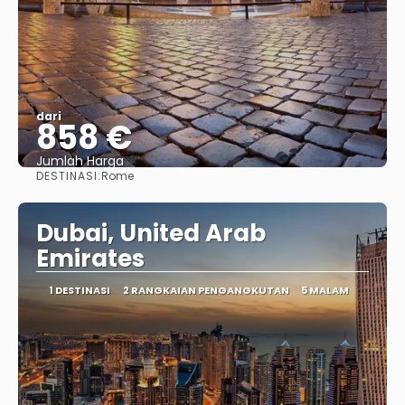
dari
858 €
Jumlah Harga
DESTINASI:
Rome
Lihat
Dubai, United Arab
Emirates
1 DESTINASI
2 RANGKAIAN PENGANGKUTAN
5 MALAM