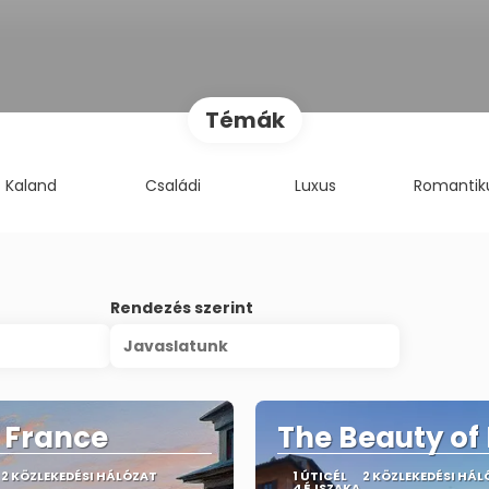
Témák
Kaland
Családi
Luxus
Romantik
Rendezés szerint
Javaslatunk
, France
The Beauty o
2 KÖZLEKEDÉSI HÁLÓZAT
1 ÚTICÉL
2 KÖZLEKEDÉSI HÁL
4 ÉJSZAKA