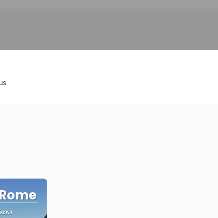
us
f Rome
ÓZAT