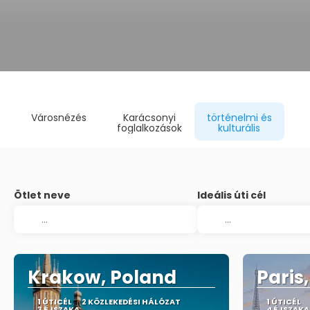
Városnézés
Karácsonyi
történelmi és
foglalkozások
kulturális
Ötlet neve
Ideális úti cél
Krakow, Poland
Paris
1 ÚTICÉL
2 KÖZLEKEDÉSI HÁLÓZAT
1 ÚTICÉL
3 ÉJSZAKA
4 ÉJSZAKA