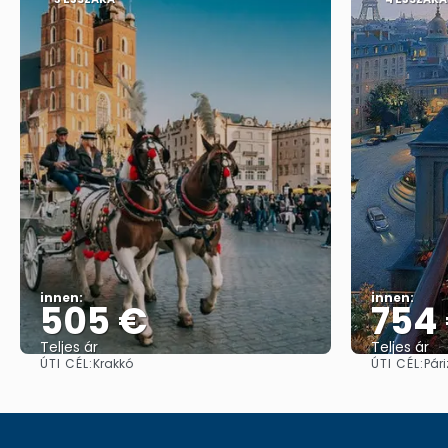
innen:
innen:
505 €
754
Teljes ár
Teljes ár
ÚTI CÉL:
ÚTI CÉL:
Krakkó
Pári
Megnézem