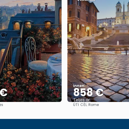
innen:
 €
858 €
Teljes ár
ÚTI CÉL:
zs
Rome
Megnézem
Megnézem